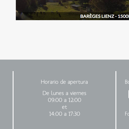
Horario de apertura
B
De lunes a viernes
09:00 a 12:00
et
14:00 a 17:30
F