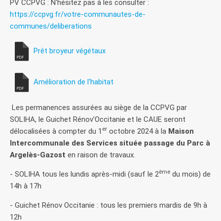
PV CCPVG : N'hésitez pas à les consulter :
https://ccpvg.fr/votre-communautes-de-
communes/deliberations
Prêt broyeur végétaux
Amélioration de l'habitat
Les permanences assurées au siège de la CCPVG par
SOLIHA, le Guichet Rénov’Occitanie et le CAUE seront
er
délocalisées à compter du 1
octobre 2024 à la
Maison
Intercommunale des Services située passage du Parc à
Argelès-Gazost
en raison de travaux.
ème
- SOLIHA tous les lundis après-midi (sauf le 2
du mois) de
14h à 17h
- Guichet Rénov Occitanie : tous les premiers mardis de 9h à
12h