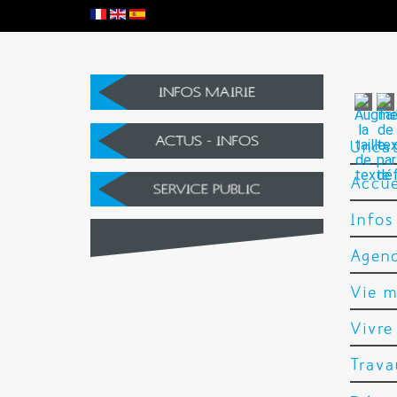
Vie municipale
Vivre à Barège
Uncat
Accue
Infos
Agend
Vie m
Vivre
Trava