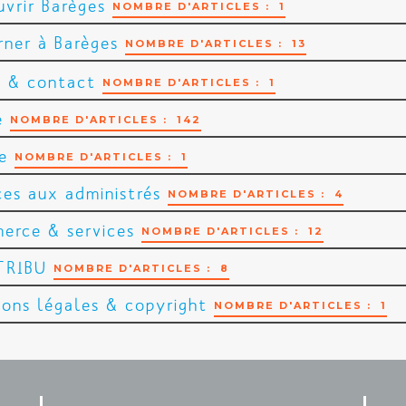
ux
vrir Barèges
NOMBRE D'ARTICLES : 3
NOMBRE D'ARTICLES : 1
ts
rner à Barèges
NOMBRE D'ARTICLES : 5
NOMBRE D'ARTICLES : 13
s
rgements
 & contact
NOMBRE D'ARTICLES : 1
NOMBRE D'ARTICLES : 3
NOMBRE D'ARTICLES : 1
e
NOMBRE D'ARTICLES : 142
e
NOMBRE D'ARTICLES : 1
ces aux administrés
NOMBRE D'ARTICLES : 4
rce & services
NOMBRE D'ARTICLES : 12
TRIBU
NOMBRE D'ARTICLES : 8
ons légales & copyright
NOMBRE D'ARTICLES : 1