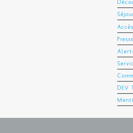
Trava
Décou
Proje
Séjou
Etude
Hébe
Accès
Press
Alert
Servi
Comme
DEV 
Menti